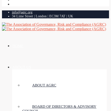
info@agrc.org
34 Lime Street | London | EC3M 7AT | UK
HOME
ABOUT US
ABOUT AGRC
BOARD OF DIRECTORS & ADVISORY