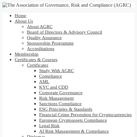
Home
About Us
About AGRC
Board of Directors & Advisory Council
Quality Assurance
Sponsorship Programme
Accreditations
Membership
Certificates & Courses
Certificates
Study With AGRC
Compliance
AML
KYC and CDD
Corporate Governance
Risk Management
Sanctions Compliance
ESG Principles & Standards
Financial Crime Prevention for Cryptocurrencies
European Cryptoassets Compliance
Legal Risk
AI Risk Management & Compliance
Diplomas