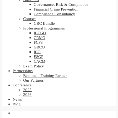
Governance, Risk & Compliance
Financial Crime Prevention
Compliance Consultancy
Courses
GRC Bundle
Professional Programmes
ICCGO
CRMO
FCPS
GRCO
ICO
ESGP
CACM
Exam Policy
Partnerships
Become a Training Partner
Our Partners
Conference
2025
2026
News
Blog