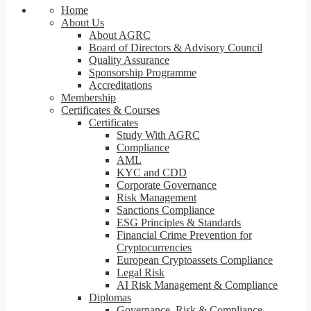
Home
About Us
About AGRC
Board of Directors & Advisory Council
Quality Assurance
Sponsorship Programme
Accreditations
Membership
Certificates & Courses
Certificates
Study With AGRC
Compliance
AML
KYC and CDD
Corporate Governance
Risk Management
Sanctions Compliance
ESG Principles & Standards
Financial Crime Prevention for
Cryptocurrencies
European Cryptoassets Compliance
Legal Risk
AI Risk Management & Compliance
Diplomas
Governance, Risk & Compliance