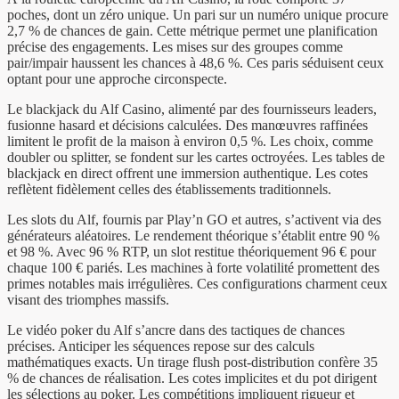
poches, dont un zéro unique. Un pari sur un numéro unique procure
2,7 % de chances de gain. Cette métrique permet une planification
précise des engagements. Les mises sur des groupes comme
pair/impair haussent les chances à 48,6 %. Ces paris séduisent ceux
optant pour une approche circonspecte.
Le blackjack du Alf Casino, alimenté par des fournisseurs leaders,
fusionne hasard et décisions calculées. Des manœuvres raffinées
limitent le profit de la maison à environ 0,5 %. Les choix, comme
doubler ou splitter, se fondent sur les cartes octroyées. Les tables de
blackjack en direct offrent une immersion authentique. Les cotes
reflètent fidèlement celles des établissements traditionnels.
Les slots du Alf, fournis par Play’n GO et autres, s’activent via des
générateurs aléatoires. Le rendement théorique s’établit entre 90 %
et 98 %. Avec 96 % RTP, un slot restitue théoriquement 96 € pour
chaque 100 € pariés. Les machines à forte volatilité promettent des
primes notables mais irrégulières. Ces configurations charment ceux
visant des triomphes massifs.
Le vidéo poker du Alf s’ancre dans des tactiques de chances
précises. Anticiper les séquences repose sur des calculs
mathématiques exacts. Un tirage flush post-distribution confère 35
% de chances de réalisation. Les cotes implicites et du pot dirigent
les sélections au poker. Les compétitions impliquent rigueur et