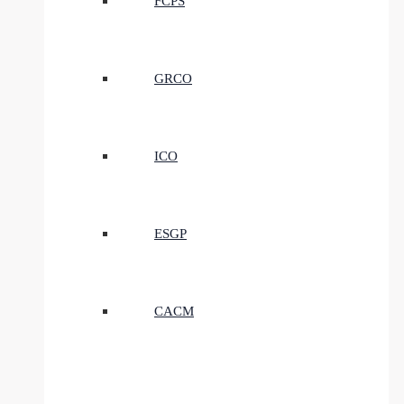
FCPS
GRCO
ICO
ESGP
CACM